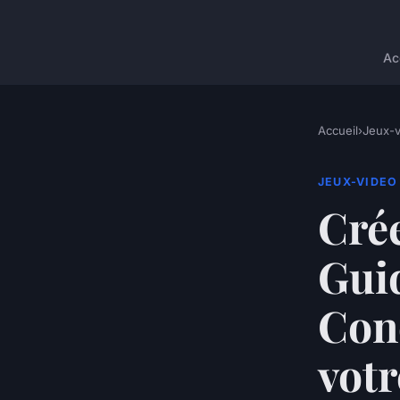
Ac
Accueil
›
Jeux-v
JEUX-VIDEO
Crée
Gui
Conc
votr