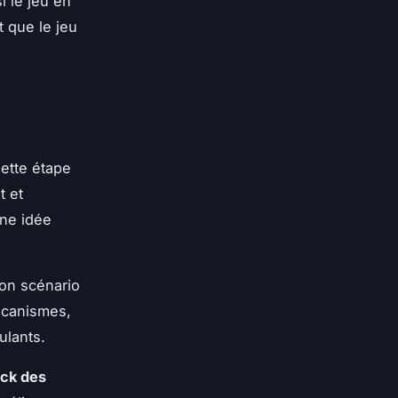
i le jeu en
 que le jeu
Cette étape
t et
nne idée
bon scénario
mécanismes,
ulants.
ck des