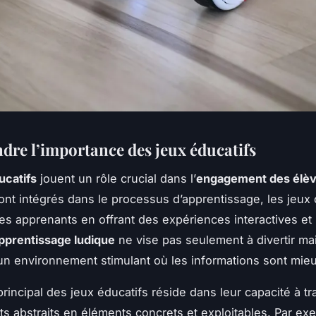
re l’importance des jeux éducatifs
ucatifs
jouent un rôle crucial dans l’
engagement des élè
sont intégrés dans le processus d’apprentissage, les jeux 
 des apprenants en offrant des expériences interactives et
pprentissage ludique
ne vise pas seulement à divertir mai
n environnement stimulant où les informations sont mie
principal des jeux éducatifs réside dans leur capacité à t
s abstraits en éléments concrets et exploitables. Par ex