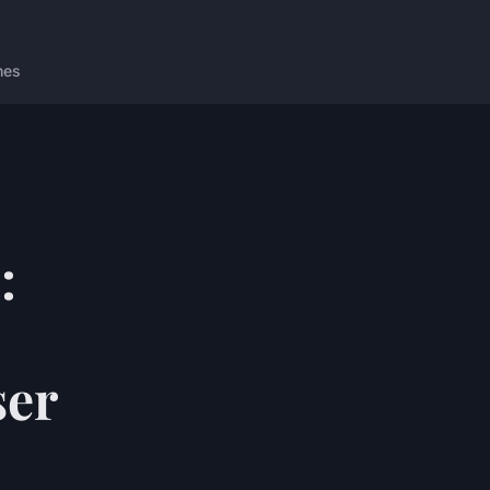
nes
:
ser