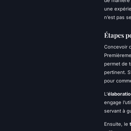
de manière 
une expérie
n’est pas s
Étapes po
Concevoir 
Premièreme
permet de t
pertinent. 
pour comme
L’
élaborati
engage l’ut
servant à gu
Ensuite, le