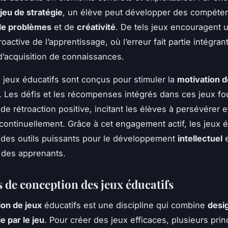
jeu de stratégie
, un élève peut développer des compéte
 de problèmes
et de
créativité
. De tels jeux encouragent 
active de l’apprentissage, où l’erreur fait partie intégran
’acquisition de connaissances.
s jeux éducatifs sont conçus pour stimuler la
motivation 
. Les défis et les récompenses intégrés dans ces jeux fo
e rétroaction positive, incitant les élèves à persévérer e
 continuellement. Grâce à cet engagement actif, les jeux é
des outils puissants pour le développement
intellectuel
e
des apprenants.
s de conception des jeux éducatifs
on de jeux
éducatifs est une discipline qui combine
desi
 par le jeu
. Pour créer des jeux efficaces, plusieurs prin