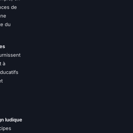
nces de
une
te du
des
urnissent
t à
ducatifs
t
gn ludique
cipes